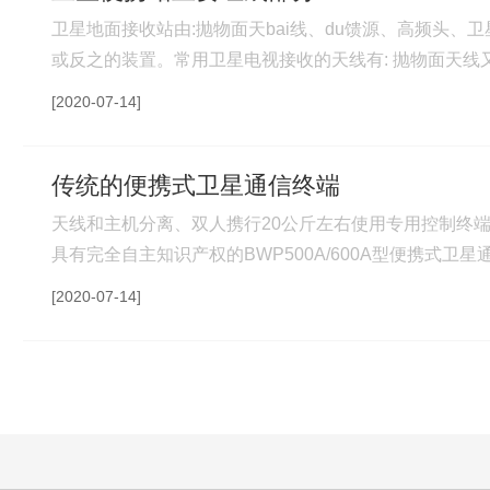
卫星地面接收站由:抛物面天bai线、du馈源、高频头、
或反之的装置。常用卫星电视接收的天线有: 抛物面天
极化的馈源，对于偏馈多使用一体化馈源高频头，安装调试
[2020-07-14]
传统的便携式卫星通信终端
天线和主机分离、双人携行20公斤左右使用专用控制终
具有完全自主知识产权的BWP500A/600A型便携式卫
合减重设计，小巧轻便，单人携行，3分钟内即可完成开通
[2020-07-14]